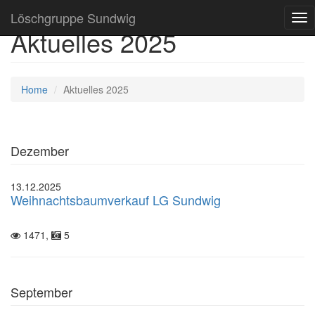
Löschgruppe Sundwig
Tog
Aktuelles 2025
nav
Home
Aktuelles 2025
Dezember
13.12.2025
Weihnachtsbaumverkauf LG Sundwig
1471,
5
September