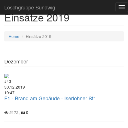
Löschgruppe Sundwig
Tog
Einsätze 2019
nav
Home
Einsätze 2019
Dezember
#43
30.12.2019
19:47
F1 - Brand am Gebäude - Iserlohner Str.
2172,
0