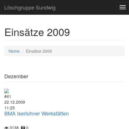
Löschgruppe Sundwig
Tog
nav
Einsätze 2009
Home
Einsätze 2009
Dezember
#41
22.12.2009
11:25
BMA Iserlohner Werkstätten
3138,
0