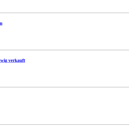
em
ig verkauft