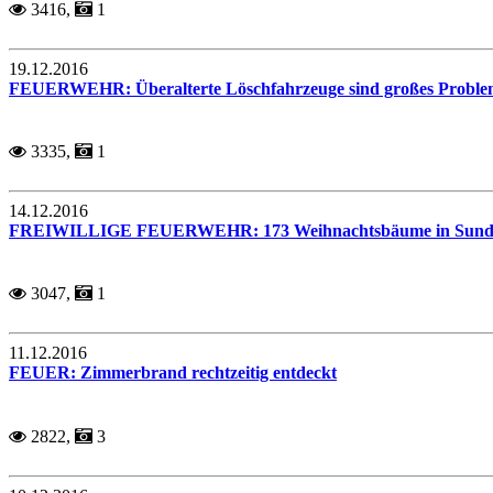
3416,
1
19.12.2016
FEUERWEHR: Überalterte Löschfahrzeuge sind großes Probl
3335,
1
14.12.2016
FREIWILLIGE FEUERWEHR: 173 Weihnachtsbäume in Sundw
3047,
1
11.12.2016
FEUER: Zimmerbrand rechtzeitig entdeckt
2822,
3