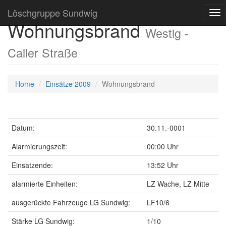
Löschgruppe Sundwig
Tog
Wohnungsbrand
nav
Westig -
Caller Straße
Home
Einsätze 2009
Wohnungsbrand
Datum:
30.11.-0001
Alarmierungszeit:
00:00 Uhr
Einsatzende:
13:52 Uhr
alarmierte Einheiten:
LZ Wache, LZ Mitte
ausgerückte Fahrzeuge LG Sundwig:
LF10/6
Stärke LG Sundwig:
1/10