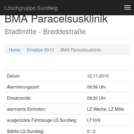
Löschgruppe Sundwig
Tog
BMA Paracelsusklinik
nav
Stadtmitte - Breddestraße
Home
Einsätze 2013
BMA Paracelsusklinik
Datum:
12.11.2013
Alarmierungszeit:
08:56 Uhr
Einsatzende:
09:20 Uhr
alarmierte Einheiten:
LZ Wache, LZ Mitte
ausgerückte Fahrzeuge LG Sundwig:
LF10/6
Stärke LG Sundwig:
0 / 2